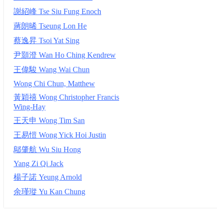
謝紹峰 Tse Siu Fung Enoch
蔣朗晞 Tseung Lon He
蔡逸昇 Tsoi Yat Sing
尹顥澄 Wan Ho Ching Kendrew
王偉駿 Wang Wai Chun
Wong Chi Chun, Matthew
黃穎禧 Wong Christopher Francis
Wing-Hay
王天申 Wong Tim San
王易愷 Wong Yick Hoi Justin
鄔肇航 Wu Siu Hong
Yang Zi Qi Jack
楊子諾 Yeung Arnold
余瑾瑽 Yu Kan Chung