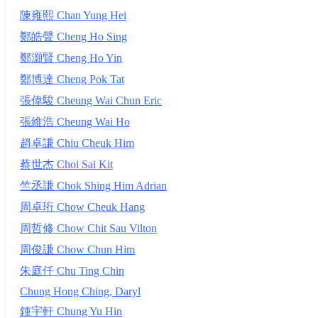
陳雍熙 Chan Yung Hei
鄭皓聲 Cheng Ho Sing
鄭灝賢 Cheng Ho Yin
鄭博達 Cheng Pok Tat
張偉駿 Cheung Wai Chun Eric
張維浩 Cheung Wai Ho
趙卓謙 Chiu Cheuk Him
蔡世杰 Choi Sai Kit
竺丞謙 Chok Shing Him Adrian
周卓珩 Chow Cheuk Hang
周哲修 Chow Chit Sau Vilton
周俊謙 Chow Chun Him
朱庭仟 Chu Ting Chin
Chung Hong Ching, Daryl
鍾宇軒 Chung Yu Hin