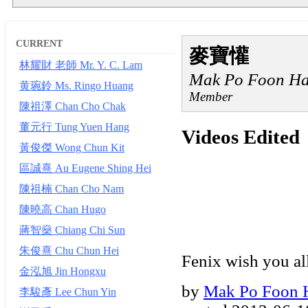
CURRENT
麥寶懽
林耀財 老師 Mr. Y. C. Lam
Mak Po Foon Har
黄琬鈴 Ms. Ringo Huang
Member
陳祖澤 Chan Cho Chak
董元行 Tung Yuen Hang
Videos Edited
黃俊傑 Wong Chun Kit
區誠熹 Au Eugene Shing Hei
陳祖楠 Chan Cho Nam
陳曉高 Chan Hugo
蔣智燊 Chiang Chi Sun
朱俊熹 Chu Chun Hei
Fenix wish you all
金泓旭 Jin Hongxu
by
Mak Po Foon H
李駿彥 Lee Chun Yin