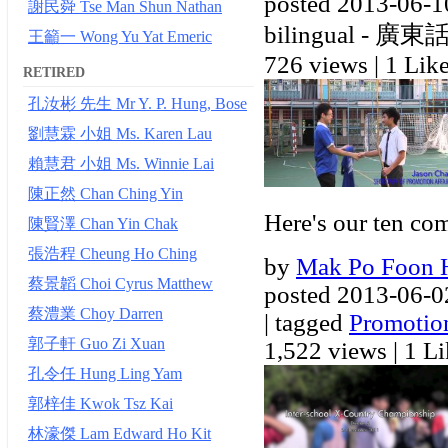
posted 2013-06-1
謝民舜 Tse Man Shun Nathan
bilingual - 廣東話,
王籲一 Wong Yu Yat Emeric
726 views
|
1 Like
RETIRED
孔汝彬 先生 Mr Y. P. Hung, Bose
劉慧霖 小姐 Ms. Karen Lau
賴慧君 小姐 Ms. Winnie Lai
陳正然 Chan Ching Yin
Here's our ten c
陳賢澤 Chan Yin Chak
張浩程 Cheung Ho Ching
by
Mak Po Foon H
蔡景韜 Choi Cyrus Matthew
posted 2013-06-0
蔡澧業 Choy Darren
| tagged
Promotio
郭子軒 Guo Zi Xuan
1,522 views
|
1 Li
孔令任 Hung Ling Yam
郭梓佳 Kwok Tsz Kai
林濠傑 Lam Edward Ho Kit