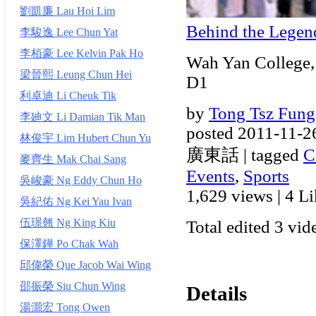
劉凱廉 Lau Hoi Lim
Behind the Legen
李駿逸 Lee Chun Yat
李栢豪 Lee Kelvin Pak Ho
Wah Yan College,
梁晉熙 Leung Chun Hei
D1
利卓迪 Li Cheuk Tik
by
Tong Tsz Fung
李廸文 Li Damian Tik Man
posted 2011-11-2
林俊宇 Lim Hubert Chun Yu
廣東話 | tagged
C
麥齊生 Mak Chai Sang
Events
,
Sports
吳峻豪 Ng Eddy Chun Ho
1,629 views
|
4 Li
吳紀佑 Ng Kei Yau Ivan
伍璟翹 Ng King Kiu
Total edited 3 vid
保澤鏵 Po Chak Wah
邱偉榮 Que Jacob Wai Wing
邵振榮 Siu Chun Wing
Details
湯灝宏 Tong Owen