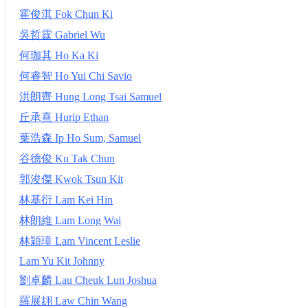
霍俊淇 Fok Chun Ki
吳哲霆 Gabriel Wu
何珈其 Ho Ka Ki
何睿智 Ho Yui Chi Savio
洪朗齊 Hung Long Tsai Samuel
丘承熹 Hurip Ethan
葉浩森 Ip Ho Sum, Samuel
谷德俊 Ku Tak Chun
郭浚傑 Kwok Tsun Kit
林基衍 Lam Kei Hin
林朗維 Lam Long Wai
林穎璋 Lam Vincent Leslie
Lam Yu Kit Johnny
劉卓麟 Lau Cheuk Lun Joshua
羅展翃 Law Chin Wang