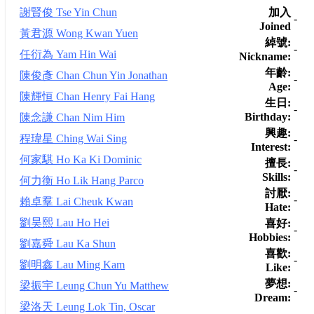
加入
謝賢俊 Tse Yin Chun
-
Joined
黃君源 Wong Kwan Yuen
綽號:
-
任衍為 Yam Hin Wai
Nickname:
年齡:
陳俊彥 Chan Chun Yin Jonathan
-
Age:
陳輝恒 Chan Henry Fai Hang
生日:
-
Birthday:
陳念謙 Chan Nim Him
興趣:
程瑋星 Ching Wai Sing
-
Interest:
何家騏 Ho Ka Ki Dominic
擅長:
-
Skills:
何力衡 Ho Lik Hang Parco
討厭:
-
賴卓羣 Lai Cheuk Kwan
Hate:
劉昊熙 Lau Ho Hei
喜好:
-
Hobbies:
劉嘉舜 Lau Ka Shun
喜歡:
-
劉明鑫 Lau Ming Kam
Like:
夢想:
梁振宇 Leung Chun Yu Matthew
-
Dream:
梁洛天 Leung Lok Tin, Oscar