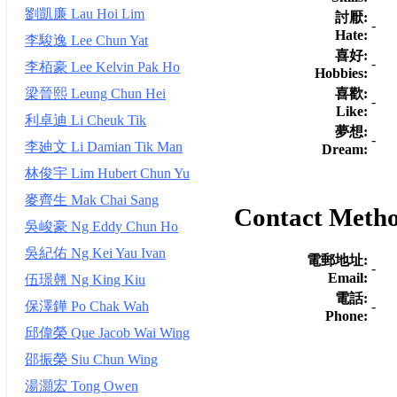
劉凱廉 Lau Hoi Lim
討厭:
-
Hate:
李駿逸 Lee Chun Yat
喜好:
-
李栢豪 Lee Kelvin Pak Ho
Hobbies:
喜歡:
梁晉熙 Leung Chun Hei
-
Like:
利卓迪 Li Cheuk Tik
夢想:
-
李廸文 Li Damian Tik Man
Dream:
林俊宇 Lim Hubert Chun Yu
麥齊生 Mak Chai Sang
Contact Meth
吳峻豪 Ng Eddy Chun Ho
吳紀佑 Ng Kei Yau Ivan
電郵地址:
-
Email:
伍璟翹 Ng King Kiu
電話:
保澤鏵 Po Chak Wah
-
Phone:
邱偉榮 Que Jacob Wai Wing
邵振榮 Siu Chun Wing
湯灝宏 Tong Owen