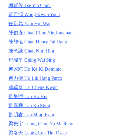
謝賢俊 Tse Yin Chun
黃君源 Wong Kwan Yuen
任衍為 Yam Hin Wai
陳俊彥 Chan Chun Yin Jonathan
陳輝恒 Chan Henry Fai Hang
陳念謙 Chan Nim Him
程瑋星 Ching Wai Sing
何家騏 Ho Ka Ki Dominic
何力衡 Ho Lik Hang Parco
賴卓羣 Lai Cheuk Kwan
劉昊熙 Lau Ho Hei
劉嘉舜 Lau Ka Shun
劉明鑫 Lau Ming Kam
梁振宇 Leung Chun Yu Matthew
梁洛天 Leung Lok Tin, Oscar