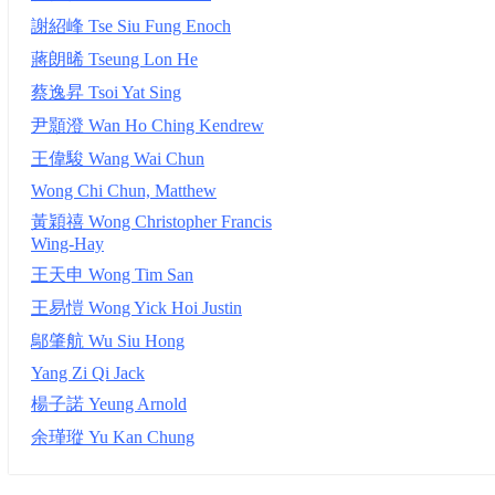
謝紹峰 Tse Siu Fung Enoch
蔣朗晞 Tseung Lon He
蔡逸昇 Tsoi Yat Sing
尹顥澄 Wan Ho Ching Kendrew
王偉駿 Wang Wai Chun
Wong Chi Chun, Matthew
黃穎禧 Wong Christopher Francis
Wing-Hay
王天申 Wong Tim San
王易愷 Wong Yick Hoi Justin
鄔肇航 Wu Siu Hong
Yang Zi Qi Jack
楊子諾 Yeung Arnold
余瑾瑽 Yu Kan Chung