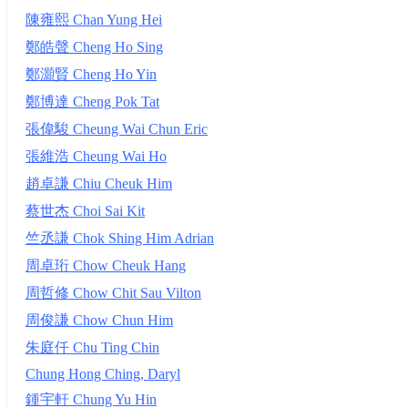
陳雍熙 Chan Yung Hei
鄭皓聲 Cheng Ho Sing
鄭灝賢 Cheng Ho Yin
鄭博達 Cheng Pok Tat
張偉駿 Cheung Wai Chun Eric
張維浩 Cheung Wai Ho
趙卓謙 Chiu Cheuk Him
蔡世杰 Choi Sai Kit
竺丞謙 Chok Shing Him Adrian
周卓珩 Chow Cheuk Hang
周哲修 Chow Chit Sau Vilton
周俊謙 Chow Chun Him
朱庭仟 Chu Ting Chin
Chung Hong Ching, Daryl
鍾宇軒 Chung Yu Hin