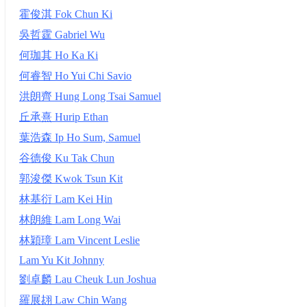
霍俊淇 Fok Chun Ki
吳哲霆 Gabriel Wu
何珈其 Ho Ka Ki
何睿智 Ho Yui Chi Savio
洪朗齊 Hung Long Tsai Samuel
丘承熹 Hurip Ethan
葉浩森 Ip Ho Sum, Samuel
谷德俊 Ku Tak Chun
郭浚傑 Kwok Tsun Kit
林基衍 Lam Kei Hin
林朗維 Lam Long Wai
林穎璋 Lam Vincent Leslie
Lam Yu Kit Johnny
劉卓麟 Lau Cheuk Lun Joshua
羅展翃 Law Chin Wang