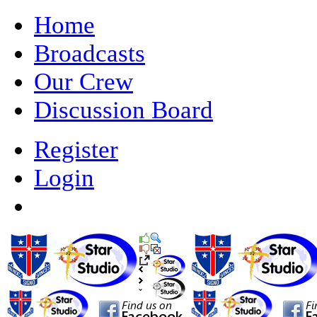
Home
Broadcasts
Our Crew
Discussion Board
Register
Login