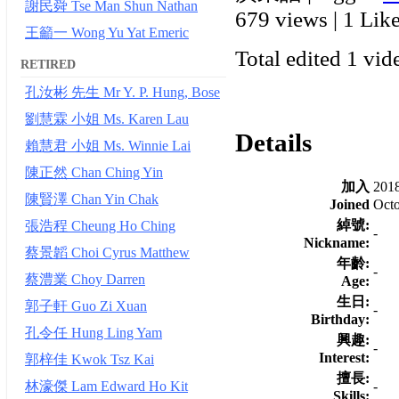
謝民舜 Tse Man Shun Nathan
679 views
|
1 Like
王籲一 Wong Yu Yat Emeric
Total edited 1 vid
RETIRED
孔汝彬 先生 Mr Y. P. Hung, Bose
劉慧霖 小姐 Ms. Karen Lau
Details
賴慧君 小姐 Ms. Winnie Lai
陳正然 Chan Ching Yin
加入
201
陳賢澤 Chan Yin Chak
Joined
Octo
綽號:
張浩程 Cheung Ho Ching
-
Nickname:
蔡景韜 Choi Cyrus Matthew
年齡:
-
蔡澧業 Choy Darren
Age:
生日:
郭子軒 Guo Zi Xuan
-
Birthday:
孔令任 Hung Ling Yam
興趣:
-
Interest:
郭梓佳 Kwok Tsz Kai
擅長:
-
林濠傑 Lam Edward Ho Kit
Skills: