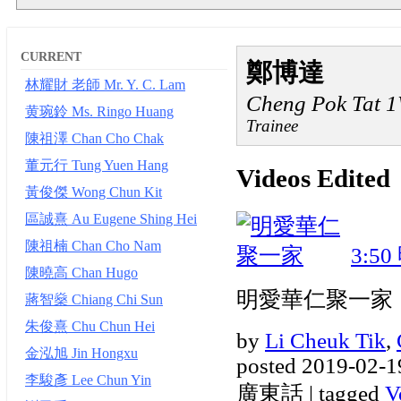
CURRENT
鄭博達
林耀財 老師 Mr. Y. C. Lam
Cheng Pok Tat 1
黄琬鈴 Ms. Ringo Huang
Trainee
陳祖澤 Chan Cho Chak
董元行 Tung Yuen Hang
Videos Edited
黃俊傑 Wong Chun Kit
區誠熹 Au Eugene Shing Hei
陳祖楠 Chan Cho Nam
3:50
陳曉高 Chan Hugo
明愛華仁聚一家
蔣智燊 Chiang Chi Sun
朱俊熹 Chu Chun Hei
by
Li Cheuk Tik
,
金泓旭 Jin Hongxu
posted 2019-02-1
李駿彥 Lee Chun Yin
廣東話 | tagged
V