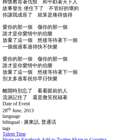
釋懷教育著仇恨 和平勸著天下人
故事發生 便住下了 不管好的壞的
你讓我成長了 就算是痛得值得
愛你的那一個 傷你的那一個
誰才是你愛情中的伯樂
放棄了這一個 然後等待著下一個
一個個過客過得快不快樂
愛你的那一個 傷你的那一個
誰才是你愛情中的伯樂
放棄了這一個 然後等待著下一個
別太多過客祝你早日快樂
離開時別忘了 看看眼前的人
流淚記住了 還是微笑祝福著
Date of Event
th
28
June, 2013
language
bilingual - 廣東話, 普通话
tags
Talent Time
Share on Facebook
Add to Twitter
Share to Google+