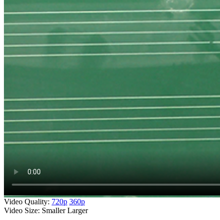
Video Quality:
720p
360p
Video Size:
Smaller
Larger